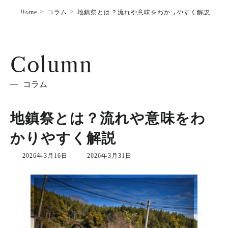
コ
ナ
Home
コラム
地鎮祭とは？流れや意味をわかりやすく解説
ン
ビ
テ
ゲ
ン
ー
ツ
シ
へ
ョ
Column
ス
ン
キ
に
ッ
移
コラム
プ
動
地鎮祭とは？流れや意味をわ
かりやすく解説
最
2026年3月16日
2026年3月31日
終
更
新
日
時
: